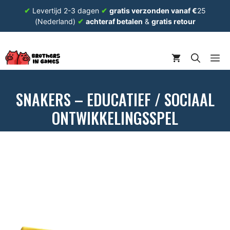
Ga
✔
Levertijd 2-3 dagen
✔
gratis verzonden vanaf €
25
naar
(Nederland)
✔
achteraf betalen
&
gratis retour
de
inhoud
ME
SNAKERS – EDUCATIEF / SOCIAAL
ONTWIKKELINGSSPEL