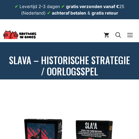
Ga
✔
Levertijd 2-3 dagen
✔
gratis verzonden vanaf €
25
naar
(Nederland)
✔
achteraf betalen
&
gratis retour
de
inhoud
ME
SLAVA – HISTORISCHE STRATEGIE
/ OORLOGSSPEL